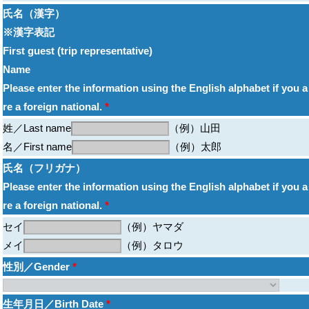
氏名（漢字）
※漢字表記
First guest (trip representative)
Name
Please enter the information using the English alphabet if you a
re a foreign national.
*
姓／Last name
（例）山田
名／First name
（例）太郎
氏名（フリガナ）
Please enter the information using the English alphabet if you a
re a foreign national.
*
セイ
（例）ヤマダ
メイ
（例）タロウ
性別／Gender
*
生年月日／Birth Date
*