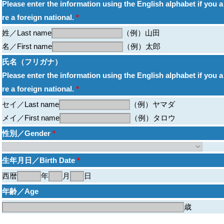
Please enter the information using the English alphabet if you a
re a foreign national.
*
姓／Last name
（例）山田
名／First name
（例）太郎
氏名（フリガナ）
Please enter the information using the English alphabet if you a
re a foreign national.
*
セイ／Last name
（例）ヤマダ
メイ／First name
（例）タロウ
性別／Gender
*
生年月日／Birth Date
*
西暦
年
月
日
年齢／Age
歳