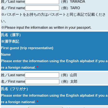
姓／Last name
（例）YAMADA
名／First name
（例）TARO
※パスポートをお持ちの方はパスポートと同じ表記で記載くださ
い。
※Please input the information as written in your passport.
氏名（漢字）
※漢字表記
First guest (trip representative)
Name
Please enter the information using the English alphabet if you a
re a foreign national.
*
姓／Last name
（例）山田
名／First name
（例）太郎
氏名（フリガナ）
Please enter the information using the English alphabet if you a
re a foreign national.
*