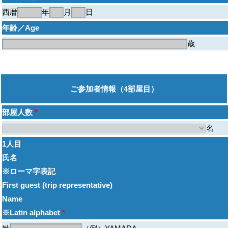
西暦
年
月
日
年齢／Age
歳
ご参加者情報（4部屋目）
部屋人数
*
名
1人目
氏名
※ローマ字表記
First guest (trip representative)
Name
※Latin alphabet
*