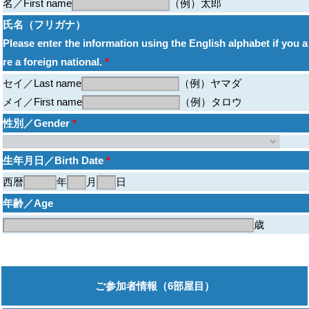
名／First name
（例）太郎
氏名（フリガナ）
Please enter the information using the English alphabet if you a
re a foreign national.
*
セイ／Last name
（例）ヤマダ
メイ／First name
（例）タロウ
性別／Gender
*
生年月日／Birth Date
*
西暦
年
月
日
年齢／Age
歳
ご参加者情報（6部屋目）