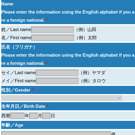
Name
Please enter the information using the English alphabet if you a
re a foreign national.
*
姓／Last name
（例）山田
名／First name
（例）太郎
氏名（フリガナ）
Please enter the information using the English alphabet if you a
re a foreign national.
*
セイ／Last name
（例）ヤマダ
メイ／First name
（例）タロウ
性別／Gender
*
生年月日／Birth Date
*
西暦
年
月
日
年齢／Age
歳