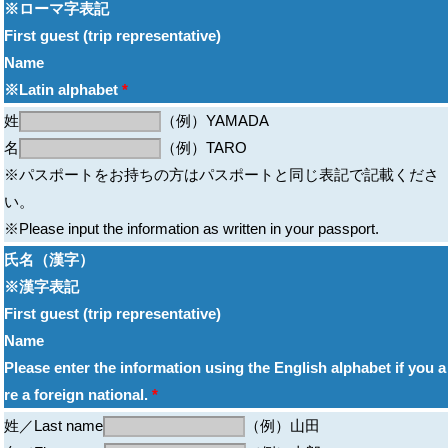
※ローマ字表記
First guest (trip representative)
Name
※Latin alphabet
*
姓
（例）YAMADA
名
（例）TARO
※パスポートをお持ちの方はパスポートと同じ表記で記載くださ
い。
※Please input the information as written in your passport.
氏名（漢字）
※漢字表記
First guest (trip representative)
Name
Please enter the information using the English alphabet if you a
re a foreign national.
*
姓／Last name
（例）山田