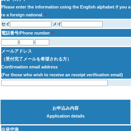
Please enter the information using the English alphabet if you a
re a foreign national.
*
セイ
メイ
電話番号/Phone number
*
-
-
メールアドレス
（受付完了メールを希望される方）
Confirmation email address
(For those who wish to receive an receipt verification email)
お申込み内容
Application details
出発空港