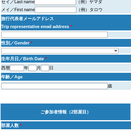
セイ／Last name
（例）ヤマダ
メイ／First name
（例）タロウ
旅行代表者メールアドレス
Trip representative email address
*
性別／Gender
*
生年月日／Birth Date
*
西暦
年
月
日
年齢／Age
歳
ご参加者情報（2部屋目）
部屋人数
*