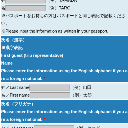
姓
（例）YAMADA
名
（例）TARO
※パスポートをお持ちの方はパスポートと同じ表記で記載くださ
い。
※Please input the information as written in your passport.
氏名（漢字）
※漢字表記
First guest (trip representative)
Name
Please enter the information using the English alphabet if you a
re a foreign national.
*
姓／Last name
（例）山田
名／First name
（例）太郎
氏名（フリガナ）
Please enter the information using the English alphabet if you a
re a foreign national.
*