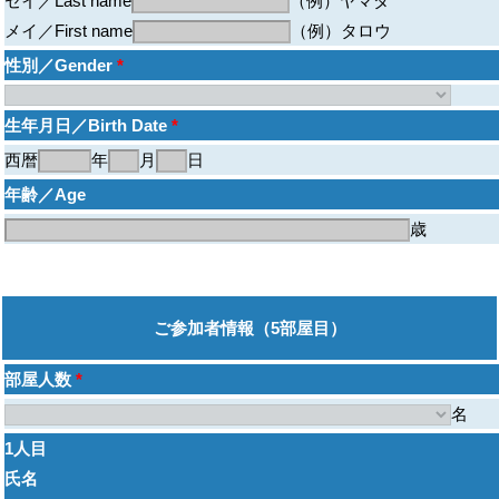
セイ／Last name
（例）ヤマダ
メイ／First name
（例）タロウ
性別／Gender
*
生年月日／Birth Date
*
西暦
年
月
日
年齢／Age
歳
ご参加者情報（5部屋目）
部屋人数
*
名
1人目
氏名