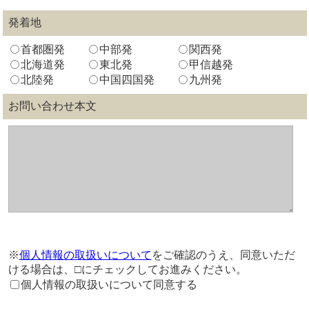
発着地
首都圏発
中部発
関西発
北海道発
東北発
甲信越発
北陸発
中国四国発
九州発
お問い合わせ本文
※
個人情報の取扱いについて
をご確認のうえ、同意いただ
ける場合は、□にチェックしてお進みください。
個人情報の取扱いについて同意する